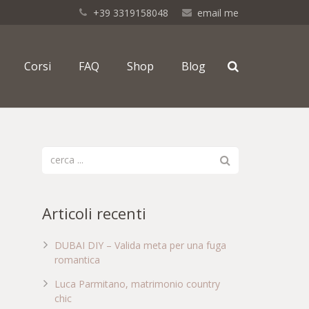
+39 3319158048
email me
Corsi
FAQ
Shop
Blog
Articoli recenti
DUBAI DIY – Valida meta per una fuga
romantica
Luca Parmitano, matrimonio country
chic