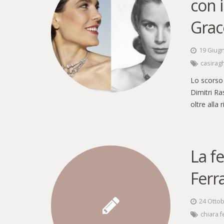
con i
Grace
19 Giug
casirag
Lo scorso 
Dimitri Ra
oltre alla
La f
Ferr
24 Otto
chiara f