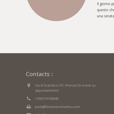
Il giorno 
questo che
una serata 
Contacts :
Via di Scandicci 37r, Firenze (Si riceve su
appuntamento)
+393319158048
party@fantasiaromantica.com