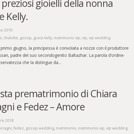
 preziosi gioielli della nonna
 Kelly.
no 2019
hi
,
chalotte
,
gossip
,
grace kelly
,
matrimonio vip
,
vip
,
vip wedding
primo giugno, la principessa è convolata a nozze con il produttore
ssan, padre del suo secondogenito Baltazhar. La parola d’ordine-
 riservatezza che la distingue da…
esta prematrimonio di Chiara
agni e Fedez – Amore
bre 2018
erragni
,
fedez
,
gossip wedding
,
matrimonio
,
matrimonio vip
,
vip wedding