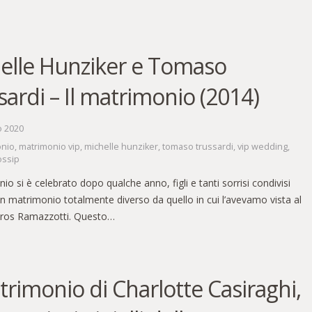
elle Hunziker e Tomaso
sardi – Il matrimonio (2014)
o 2020
onio
,
matrimonio vip
,
michelle hunziker
,
tomaso trussardi
,
vip wedding
,
ossip
nio si è celebrato dopo qualche anno, figli e tanti sorrisi condivisi
n matrimonio totalmente diverso da quello in cui l’avevamo vista al
 Eros Ramazzotti. Questo…
atrimonio di Charlotte Casiraghi,