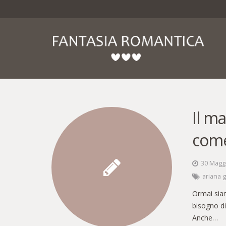
Il m
com
30 Magg
ariana 
Ormai siamo
bisogno di
Anche…