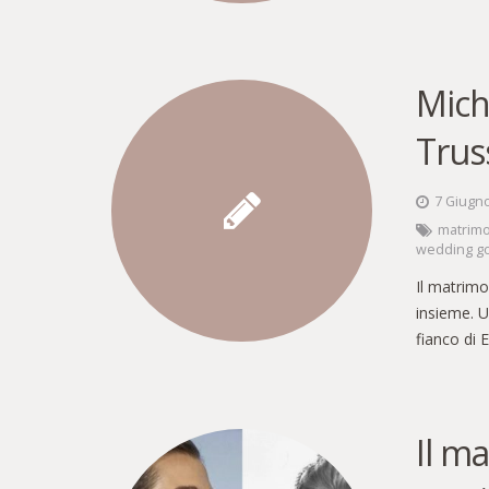
Mich
Trus
7 Giugn
matrim
wedding g
Il matrimo
insieme. U
fianco di
Il m