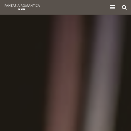
Home
Chi siamo
Servizi
Testimonials
Corsi
FAQ
Shop
Blog