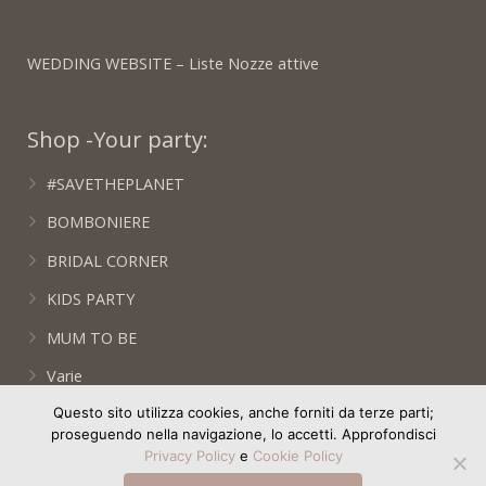
WEDDING WEBSITE – Liste Nozze attive
Shop -Your party:
#SAVETHEPLANET
BOMBONIERE
BRIDAL CORNER
KIDS PARTY
MUM TO BE
Varie
Questo sito utilizza cookies, anche forniti da terze parti;
WEDDING DAY
proseguendo nella navigazione, lo accetti. Approfondisci
WEDDING DIARY by Francesca Peruzzini
Privacy Policy
e
Cookie Policy