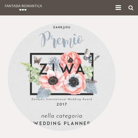
Home
Chi siamo
Servizi
Testimonials
Corsi
FAQ
Shop
Blog