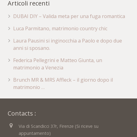
Articoli recenti
DUBAI DIY – Valida meta per una fuga romantica
Luca Parmitano, matrimonio country chic
Laura Pausini si inginocchia a Paolo e dopo due
anni si sposano.
Federica Pellegrini e Matteo Giunta, un
matrimonio a Venezia
Brunch MR & MRS Affleck – il giorno dopo il
matrimonio …
Contacts :
Via di Scandicci 37r, Firenze (Si riceve su
appuntamento)