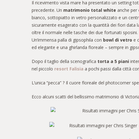
Il ricevimento vista mare ha presentato un setting t
precedente. Un
matrimonio total white
anche per q
bianco, sottopiatto in vetro personalizzato e un centro
sicuramente esagerato con la quantità dei fiori data
oltre il normale nelle tasche dei due fortunati sposini.
Un’immensa palla di gipsophila con
bowl di vetro
e c
ed elegante e una ghirlanda floreale – sempre in gipso
Dopo il taglio della scenografica
torta a 5 piani
inter
nel piccolo
resort Falisia
a pochi passi dalla città co
L’unica “pecca” ? Il cuore floreale del photocorner 
Ecco alcuni scatti del bellissimo matrimonio di Victori