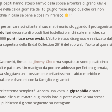
li ospiti hanno atteso l’arrivo della sposa all’ombra di grandi ulivi e
rse nella calda giornata del 16 giugno forse dopo qualche ora non
phila in casa sa bene a cosa mi riferisco
! )
 per arrivare scintillante al suo matrimonio sfoggiando il protagonista
dollari
decorato di piccoli fiori fustellati bianchi sulle maniche, sul
0.000
punti luce swarovski
. L’abito è stato disegnato e realizzato dal
la copertina della Bridal Collection 2016 del suo web, l’abito al quale si
 Swarovski, firmati da
Jimmy Choo
ma sopratutto sono pesati circa
alli e pailettes. Un macigno da portare addosso per l’intera giornata,
posa sfoggiava un – ovviamente brillantissimo – abito morbido e
are e divertirsi con la famiglia e gli amici.
er l’estrema semplicità. Ancora una volta la
gipsophila
è stata
ato alle sue invitate augurando loro di poter vivere la sua stessa
a pubblicato il giorno seguente su instagram.