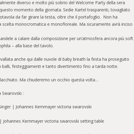
otalmente diverso e molto più sobrio del Welcome Party della sera
uesto momento della giornata. Sedie Kartel trasparenti, tovagliato
tavola da far girare la testa, oltre che il portafoglio. Non ha
 la scelta monocromatica e monofloreale. Ma sicuramente avrà inciso
andele a calare dalla composizione per un’atmosfera ancora più soft
phila – alla base del tavolo.
vallata anche qui dalle nuvole di baby breath la festa ha proseguito
n balli, festeggiamenti e tanto divertimento fino a tarda notte.
spelacchiato. Ma chiuderemo un occhio questa volta…
a Swarovski :