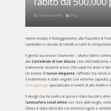
l’abito da 500,000 
2 Febbraio 2018
blog
Hanno iniziato il festeggiamento alla Piazzetta di Po
candelabri e cascate di cristalli su tutte le composizio
Il giorno successivo Swarovski – Muerz hanno continu
alla
Cattedrale di San Giusto
. Una città bellissima,
matrimonio assieme ai loro 250 ospiti tra amici e famil
Un evento di
nozze elegante
, raffinato ma senza o
Il matrimonio è stato seguito con estrema capacità, 
Koenigsberger
specializzata in eventi di alto livello 
Il design che ha scelto la sposa è stato bucolico ol
l’
atmosfera total white
con i loro abiti lunghi, svo
chiesa è stata decorata con estremo rigore e simme