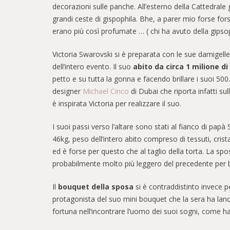
decorazioni sulle panche. All’esterno della Cattedrale g
grandi ceste di gispophila. Bhe, a parer mio forse fo
erano più così profumate … ( chi ha avuto della gipso
Victoria Swarovski si è preparata con le sue damigelle
dell’intero evento. Il suo
abito da circa 1 milione di 
petto e su tutta la gonna e facendo brillare i suoi 50
designer
Michael Cinco
di Dubai che riporta infatti sul
è inspirata Victoria per realizzare il suo.
I suoi passi verso l’altare sono stati al fianco di papà
46kg, peso dell’intero abito compreso di tessuti, crist
ed è forse per questo che al taglio della torta. La s
probabilmente molto più leggero del precedente per ball
Il
bouquet della sposa
si è contraddistinto invece p
protagonista del suo mini bouquet che la sera ha lanci
fortuna nell’incontrare l’uomo dei suoi sogni, come h