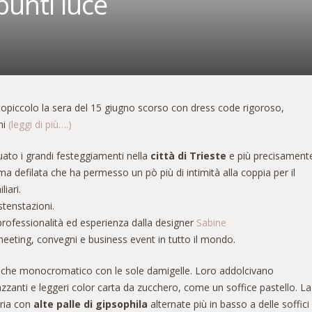
punti luce
rtopiccolo la sera del 15 giugno scorso con dress code rigoroso,
ni
(leggi di più….)
ato i grandi festeggiamenti nella
città di Trieste
e più precisament
 ma defilata che ha permesso un pò più di intimità alla coppia per il
iari.
stenstazioni.
professionalità ed esperienza dalla designer
Sabine
e meeting, convegni e business event in tutto il mondo.
tre che monocromatico con le sole damigelle. Loro addolcivano
lazzanti e leggeri color carta da zucchero, come un soffice pastello. La
tria con
alte palle di gipsophila
alternate più in basso a delle soffici